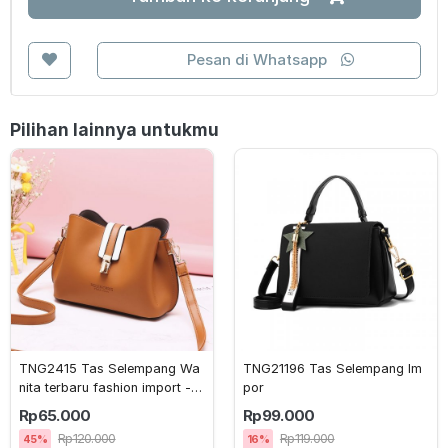
Pesan di Whatsapp
Pilihan lainnya untukmu
TNG2415 Tas Selempang Wa
TNG21196 Tas Selempang Im
nita terbaru fashion import - d
por 
ls38
Rp65.000
Rp99.000
Rp120.000
Rp119.000
45%
16%