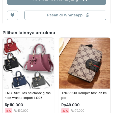
Pesan di Whatsapp
Pilihan lainnya untukmu
TNGT962 Tas selempang fas
TNG21610 Dompet fashion im
hion wanita import LS95
por
Rp110.000
Rp49.000
Rp130.000
Rp79.000
15%
37%