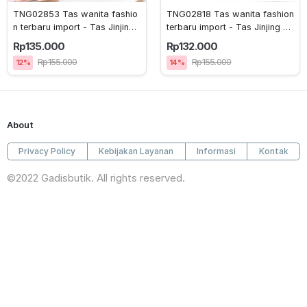
TNG02853 Tas wanita fashio
TNG02818 Tas wanita fashion 
n terbaru import - Tas Jinjing
terbaru import - Tas Jinjing SE
 - Pengiriman Jakarta 
T- Pengiriman Jakarta 
Rp135.000
Rp132.000
Rp155.000
Rp155.000
12%
14%
About
Privacy Policy
Kebijakan Layanan
Informasi
Kontak
©2022 Gadisbutik. All rights reserved.